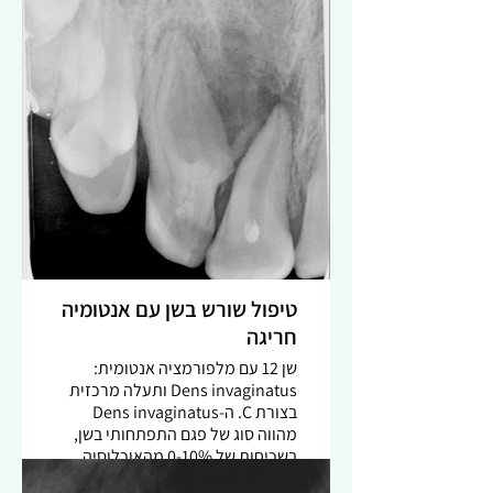
שמצריך תכנון נכון של הטיפול
ובחירת המכשור המתאים. היות והשן
הייתה ויטלית, ניתן היה לבצע הרחבה
מינימלית עם פוצרים גמישים תוך
שמירה על תוואי התעלה המקורי.
צילום סופי –
טיפול שורש בשן עם אנטומיה
חריגה
שן 12 עם מלפורמציה אנטומית:
Dens invaginatus ותעלה מרכזית
בצורת C. ה-Dens invaginatus
מהווה סוג של פגם התפתחותי בשן,
בשכיחות של 0-10% מהאוכלוסיה.
עקב הצורה החריגה של תעלת השורש