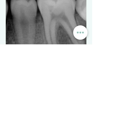
יתכן ומדובר בתהליך דלקתי שמקורו
בטיפול קודם שנכשל, ולמרות שהוא
מחשיד לסדק – לעתים ביצוע חידוש
טיפול שורש איכותי יביא לריפוי.
טיפול שורש בשן צעירה אצל
ילד בן 12
אחד האתגרים הגדולים ביותר בטיפול
בשיניים צעירות הוא היכולת לבצע
הכנה ואיטום בתעלות רחבות
ואי-רגולריות. במקרים רבים מדובר
בשיניים שטרם סיימו התפתחותן, מה
שיקשה מאוד על יכולת האיטום ויצריך
שימוש בחומרים מיוחדים. על מנת