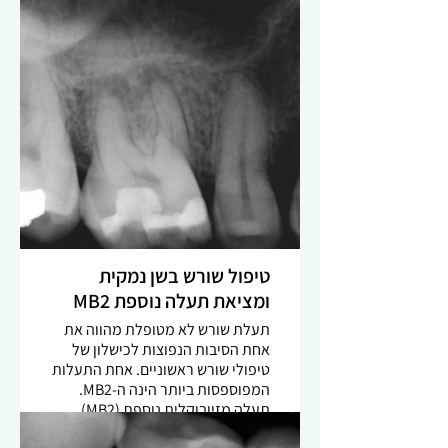
נדרש שימוש בציוד ומכשור מיוחדים,
וידע אודות האנטומיה של השן
המטופלת. צילום CT של השן לפני
הטיפול אשר מדגים את הצורה
החריגה של תעלת השורש ואת גודל
התהליך הדלקתי הנרחב אשר מקיף
אותה - מעקב אחרי שנה מדגים ריפוי
מלא –
טיפול שורש בשן נמקית
ומציאת תעלה נוספת MB2
תעלת שורש לא מטופלת מהווה את
אחת הסיבות הנפוצות לכישלון של
טיפולי שורש ראשוניים. אחת התעלות
המפוספסות ביותר הינה ה-MB2.
תעלה מזיובוקלית נוספת (MB2)
נמצאת ברוב הטוחנות העליונות,