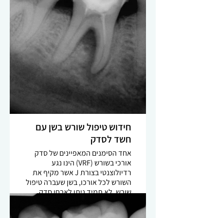
ממספר אפשרויות לכישלון הטיפול
הראשוני: דלף כותרתי עקב עששת
משנית. סתימת שורש דלילה. חשד
לתעלה דיסטלית נוספת שלא טופלה.
טיפול נכון ומדוקדק יכול לסייע
בשימור השן למשך שנים רבות, גם
במקרים בהם הפרוגנוזה נמוכה.
צילום מעקב שנה אחרי מדגים ריפוי
מלא -
חידוש טיפול שורש בשן עם
חשד לסדק
אחד הסימנים המאפיינים של סדק
אורכי בשורש (VRF) הינו נגע
רדיולוצנטי בצורת J אשר מקיף את
השורש לכל אורכו, בשן שעברה טיפול
שורש. לא תמיד ניתן לאבחן סדק
בוודאות אך תמיד חשוב לחפש
אטיולוגיה אפשרית. במקרים מסוימים