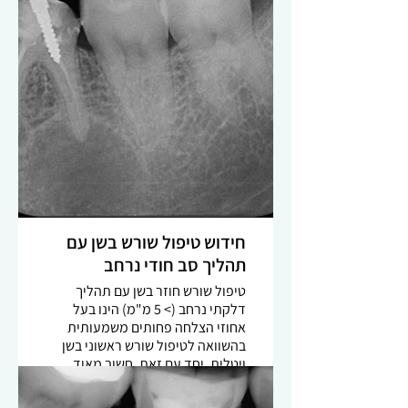
אולטראסוניים דקים, איפשרו את
השלמת הטיפול והצלחתו.
חידוש טיפול שורש בשן עם
תהליך סב חודי נרחב
טיפול שורש חוזר בשן עם תהליך
דלקתי נרחב (> 5 מ"מ) הינו בעל
אחוזי הצלחה פחותים משמעותית
בהשוואה לטיפול שורש ראשוני בשן
ויטלית. יחד עם זאת, חשוב מאוד
לאבחן את הבעיה ואת היכולת לטפל
בה. במקרה הנ"ל ניתן להתרשם