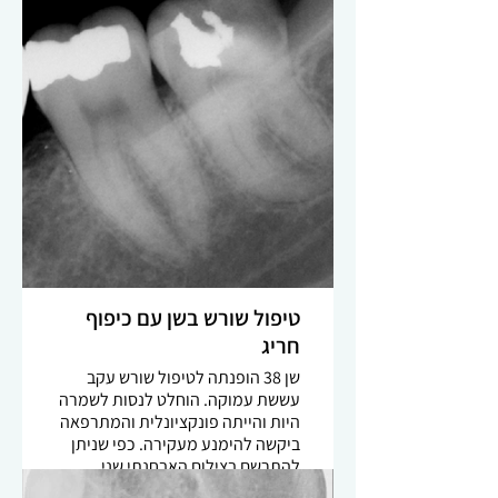
ניתן להתרשם מפיצול למספר תעלות
אשר אינן נראות בבירור. מקרה שכזה
מחייב מיומנות גבוהה, ידע אודות
אנטומיית השן וכמובן שימוש
במיקרוסקופ, תאורה נאותה ומכשור
מתאים על מנת לאתר כל מפתחי
התעלות. הרחבה באמצעות פוצרים
ממונעים גמישים ואיטום באמצעות
סילר ביוקרמי מבטיחים תוצאה
מיטבית.
טיפול שורש בשן עם כיפוף
חריג
שן 38 הופנתה לטיפול שורש עקב
עששת עמוקה. הוחלט לנסות לשמרה
היות והייתה פונקציונלית והמתרפאה
ביקשה להימנע מעקירה. כפי שניתן
להתרשם בצילום האבחנתי שני
השורשים מכופפים מאוד, מה